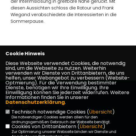
der Interimslösung in greifbare Nähe gerückt. Mit
diesen Aussichten schloss die Ratour und Frank
Wiegand verabschiedete die Interessierten in die
Sommerpause.
Cookie Hinweis
Kelsterbach,
Diese Webseite verwendet Cookies, die notwendig
sind, um die Webseite zu nutzen. Weiterhin
verwenden wir Dienste von Drittanbietern, die uns
helfen, unser Webangebot zu verbessern (Website-
Optmierung). Für die Verwendung bestimmter
Dienste, benötigen wir Ihre Einwilligung. Ihre
Webseite der CDU Kelsterbach
Einwilligung können Sie jederzeit widerrufen. Weitere
Informationen finden Sie in unserer
Datenschutzerklärung
.
Technisch notwendige Cookies (
Übersicht
)
Die notwendigen Cookies werden allein für den
Impressum
Datenschutz
Kontakt
ordnungsgemäßen Gebrauch der Webseite benötigt.
Cookies von Drittanbietern (
Übersicht
)
Zur Optimierung unserer Webseite binden wir Dienste und